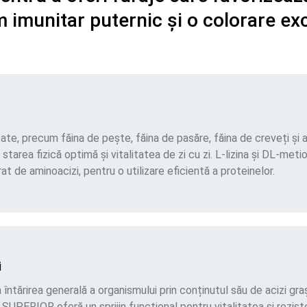
m imunitar puternic și o colorare ex
tate, precum făina de pește, făina de pasăre, făina de creveți și
starea fizică optimă și vitalitatea de zi cu zi. L-lizina și DL-met
brat de aminoacizi, pentru o utilizare eficientă a proteinelor.
i
 întărirea generală a organismului prin conținutul său de acizi graș
 SUPERIOR oferă un sprijin funcțional pentru vitalitatea și reziste