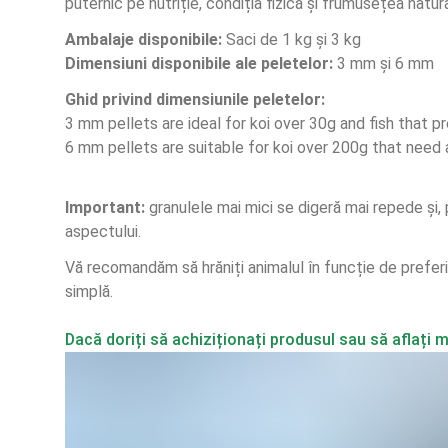
puternic pe nutriție, condiția fizică și frumusețea natura
Ambalaje disponibile:
 Saci de 1 kg și 3 kg
Dimensiuni disponibile ale peletelor:
 3 mm și 6 mm
Ghid privind dimensiunile peletelor:
3 mm pellets are ideal for koi over 30g and fish that pr
6 mm pellets are suitable for koi over 200g that need 
Important: 
granulele mai mici se digeră mai repede și, 
aspectului. 
Vă recomandăm să hrăniți animalul în funcție de preferi
simplă.
Dacă doriți să achiziționați produsul sau să aflați 