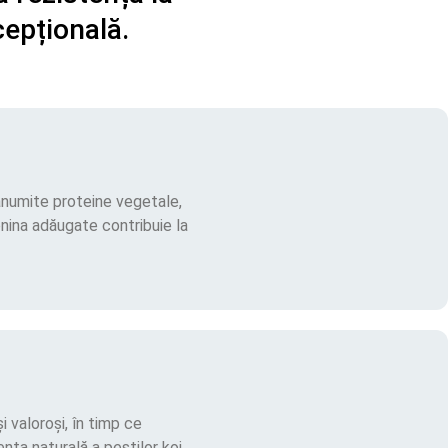
cepțională.
 anumite proteine vegetale,
ionina adăugate contribuie la
i valoroși, în timp ce
nța naturală a peștilor koi.