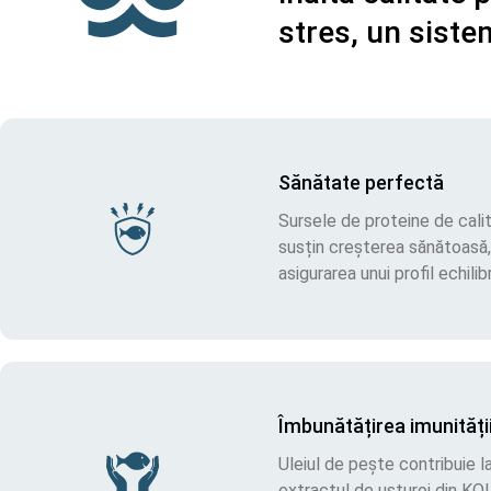
stres, un siste
Sănătate perfectă
Sursele de proteine de cali
susțin creșterea sănătoasă, 
asigurarea unui profil echili
Îmbunătățirea imunități
Uleiul de pește contribuie la
extractul de usturoi din KOI