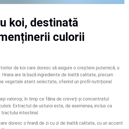
 koi, destinată 
 menținerii culorii 
ilor de koi care doresc să asigure o creștere puternică, o 
lor. Hrana are la bază ingrediente de înaltă calitate, precum 
ne vegetale atent selectate, oferind un profil nutrițional 
și valoroși, în timp ce făina de creveți și concentratul 
ulorii. Extractul de usturoi este, de asemenea, inclus ca 
 tractului intestinal.
re doresc o hrană de zi cu zi de înaltă calitate, cu un accent 