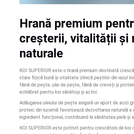
Hrană premium pentru
creșterii, vitalității și
naturale
KOI SUPERIOR este o hrană premium destinată crescător
stare fizică bună și vitalitate zilnică peștilor din iazul 
făină de pește, ulei de pește, făină de creveți și protei
echilibrat pentru koi sănătoși și activi.
Adăugarea uleiului de pește asigură un aport de acizi gra
proteic din lucernă favorizează dezvoltarea naturală a c
ingredient funcțional, contribuind la sănătatea pielii și a
KOI SUPERIOR este potrivit pentru crescătorii de koi ca