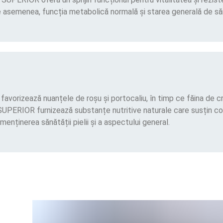
de asemenea, funcția metabolică normală și starea generală de să
avorizează nuanțele de roșu și portocaliu, în timp ce făina de c
SUPERIOR furnizează substanțe nutritive naturale care susțin col
menținerea sănătății pielii și a aspectului general.