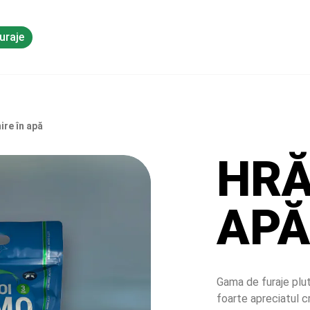
uraje
Schimbul de cunoștințe
ire în apă
HRĂ
APĂ
Gama de furaje plut
foarte apreciatul c