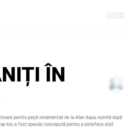
Despre
Persoană de contact
RO
NIȚI ÎN
itoare pentru pești ornamentali de la Aller Aqua, numită după 
rap koi, a fost special concepută pentru a satisface atât 