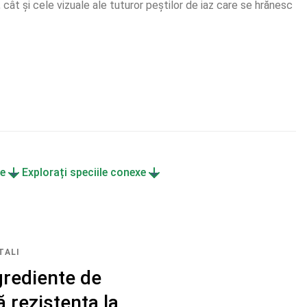
, cât și cele vizuale ale tuturor peștilor de iaz care se hrănesc 
le
Explorați speciile conexe
TALI
grediente de
ă rezistența la