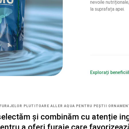
nevoile nutriționale
la suprafața apei.
Explorați beneficii
FURAJELOR PLUTITOARE ALLER AQUA PENTRU PEȘTII ORNAMEN
 selectăm și combinăm cu atenție in
pentru a oferi furaje care favorizeaz