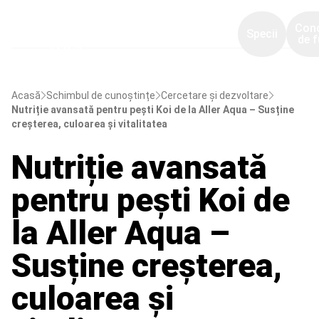
Con
Specii
de f
Acasă
Schimbul de cunoștințe
Cercetare și dezvoltare
Nutriție avansată pentru pești Koi de la Aller Aqua – Susține
creșterea, culoarea și vitalitatea
Nutriție avansată
pentru pești Koi de
la Aller Aqua –
Susține creșterea,
culoarea și