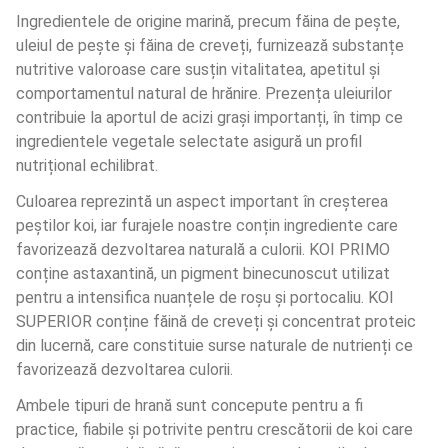
Ingredientele de origine marină, precum făina de pește, 
uleiul de pește și făina de creveți, furnizează substanțe 
nutritive valoroase care susțin vitalitatea, apetitul și 
comportamentul natural de hrănire. Prezența uleiurilor 
contribuie la aportul de acizi grași importanți, în timp ce 
ingredientele vegetale selectate asigură un profil 
nutrițional echilibrat.
Culoarea reprezintă un aspect important în creșterea 
peștilor koi, iar furajele noastre conțin ingrediente care 
favorizează dezvoltarea naturală a culorii. KOI PRIMO 
conține astaxantină, un pigment binecunoscut utilizat 
pentru a intensifica nuanțele de roșu și portocaliu. KOI 
SUPERIOR conține făină de creveți și concentrat proteic 
din lucernă, care constituie surse naturale de nutrienți ce 
favorizează dezvoltarea culorii.
Ambele tipuri de hrană sunt concepute pentru a fi 
practice, fiabile și potrivite pentru crescătorii de koi care 