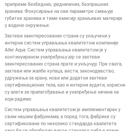
припреме безбедних, уједначених, безпрашних 
хранива. Фокусирање на ове параметре смањује 
губитке хранива и тиме емисију хранљивих материја 
у водено окружење.
Захтеви заинтересованих страна су укључени у 
интерни систем управљања квалитетом компаније 
Aller Aqua. Систем управљања квалитетом је у 
континуираном унапређењу јер се захтеви 
заинтересованих страна прате и укључују. Пре свега, 
захтеви или жалбе купаца, вести, законодавство, 
удружења за храну, нови или додатни захтеви 
сертификационих тела, као и интерни аудити, корисни 
су алати за прилагођавање и унапређење начина на 
који радимо.
Систем управљања квалитетом је имплементиран у 
свим нашим фабрикама, а поред тога, фабрике су 
сертификоване по неколико стандарда квалитета 
како би се обезбедио висок стандард рибље хране 