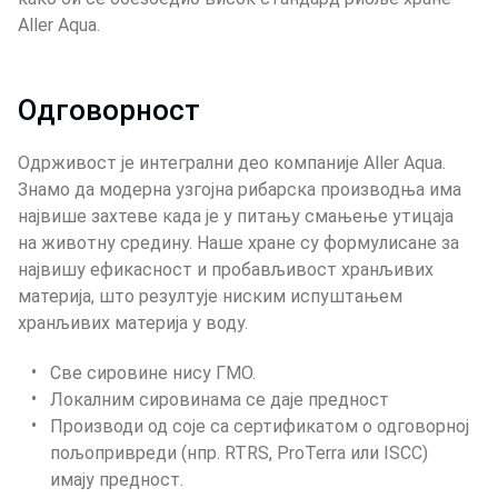
Aller Aqua.
Одговорност
Одрживост је интегрални део компаније Aller Aqua. 
Знамо да модерна узгојна рибарска производња има 
највише захтеве када је у питању смањење утицаја 
на животну средину. Наше хране су формулисане за 
највишу ефикасност и пробављивост хранљивих 
материја, што резултује ниским испуштањем 
хранљивих материја у воду.
Све сировине нису ГМО.
Локалним сировинама се даје предност
Производи од соје са сертификатом о одговорној 
пољопривреди (нпр. RTRS, ProTerra или ISCC) 
имају предност.