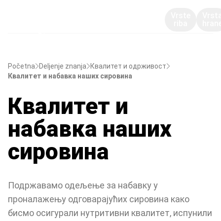
Vrste
Vrst
riba
hran
Početna
Deljenje znanja
Квалитет и одрживост
Квалитет и набавка наших сировина
Квалитет и
набавка наших
сировина
Подржавамо одељење за набавку у
проналажењу одговарајућих сировина како
бисмо осигурали нутритивни квалитет, испунили