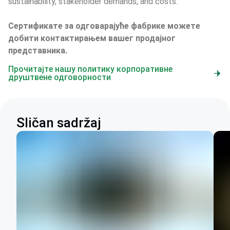
sustainability, stakeholder demands, and costs.
Сертификате за одговарајуће фабрике можете 
добити контактирањем вашег продајног 
представника.
Прочитајте нашу политику корпоративне
друштвене одговорности
Sličan sadržaj