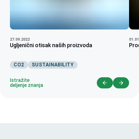
27.09.2022
01.01
Ugljenični otisak naših proizvoda
Pro
CO2
SUSTAINABILITY
Istražite
deljenje znanja