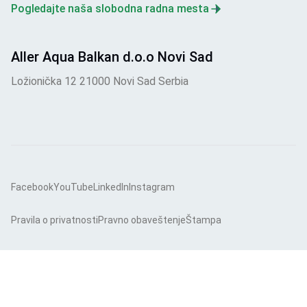
Pogledajte naša slobodna radna mesta
Aller Aqua Balkan d.o.o Novi Sad
Ložionička 12 21000 Novi Sad Serbia
Facebook
YouTube
LinkedIn
Instagram
Pravila o privatnosti
Pravno obaveštenje
Štampa