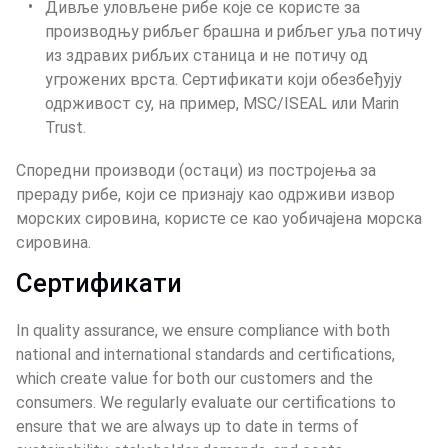
Дивље уловљене рибе које се користе за 
производњу рибљег брашна и рибљег уља потичу 
из здравих рибљих станица и не потичу од 
угрожених врста. Сертификати који обезбеђују 
одрживост су, на пример, MSC/ISEAL или Marin 
Trust.
Споредни производи (остаци) из постројења за 
прераду рибе, који се признају као одрживи извор 
морских сировина, користе се као уобичајена морска 
сировина.
Сертификати
In quality assurance, we ensure compliance with both 
national and international standards and certifications, 
which create value for both our customers and the 
consumers. We regularly evaluate our certifications to 
ensure that we are always up to date in terms of 