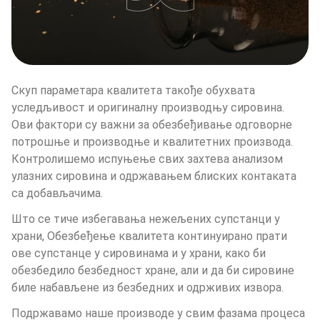
Скуп параметара квалитета такође обухвата 
уследљивост и оригиналну производњу сировина. 
Ови фактори су важни за обезбеђивање одговорне 
потрошње и производње и квалитетних производа. 
Контролишемо испуњење свих захтева анализом 
улазних сировина и одржавањем блиских контаката 
са добављачима.
Што се тиче избегавања нежељених супстанци у 
храни, Обезбеђење квалитета континуирано прати 
ове супстанце у сировинама и у храни, како би 
обезбедило безбедност хране, али и да би сировине 
биле набављене из безбедних и одрживих извора.
Подржавамо наше производе у свим фазама процеса 