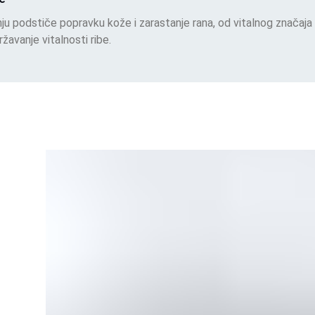
nju podstiče popravku kože i zarastanje rana, od vitalnog značaj
avanje vitalnosti ribe.