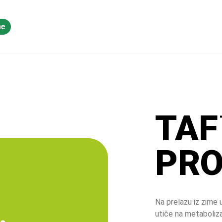
ne
Deljenje znanja
TAF
PRO
Na prelazu iz zime 
utiče na metaboliza