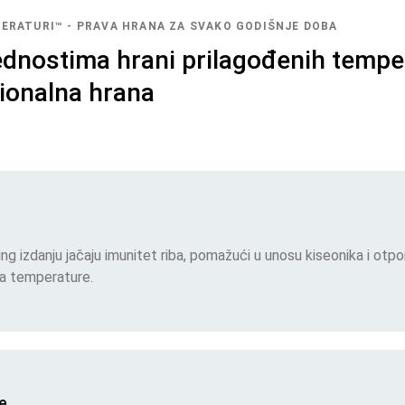
ERATURI™ - PRAVA HRANA ZA SVAKO GODIŠNJE DOBA
ednostima hrani prilagođenih tempe
ionalna hrana
ing izdanju jačaju imunitet riba, pomažući u unosu kiseonika i otpo
a temperature.
e