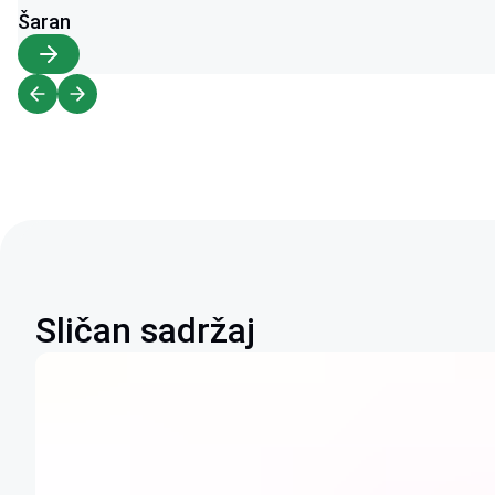
Šaran
Sličan sadržaj