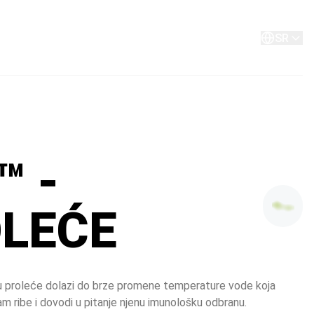
O nama
Kontakt
SR
™ -
LEĆE
u proleće dolazi do brze promene temperature vode koja 
m ribe i dovodi u pitanje njenu imunološku odbranu.