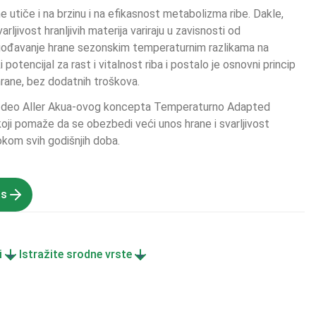
 utiče i na brzinu i na efikasnost metabolizma ribe. Dakle, 
varljivost hranljivih materija variraju u zavisnosti od 
gođavanje hrane sezonskim temperaturnim razlikama na 
i potencijal za rast i vitalnost riba i postalo je osnovni princip 
 hrane, bez dodatnih troškova.
je deo Aller Akua-ovog koncepta Temperaturno Adapted 
i pomaže da se obezbedi veći unos hrane i svarljivost 
tokom svih godišnjih doba.
as
i
Istražite srodne vrste