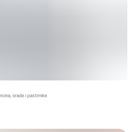
ncina, orade i pastrmke.