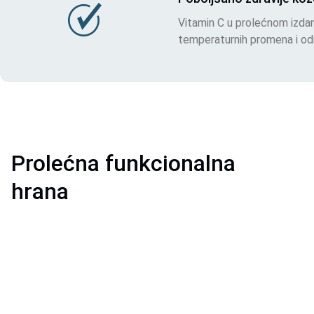
Vitamin C u prolećnom izda
temperaturnih promena i održ
Prolećna funkcionalna
hrana