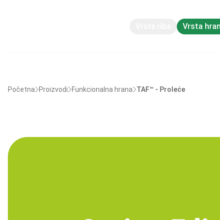
Vrste riba
Vrsta hra
Početna
Proizvodi
Funkcionalna hrana
TAF™ - Proleće