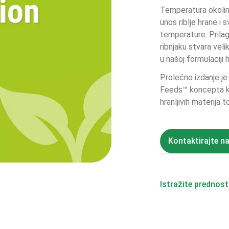
Temperatura okoline
unos riblje hrane i s
temperature. Prila
ribnjaku stvara velik
u našoj formulaciji
Prolećno izdanje 
Feeds™ koncepta koj
hranljivih materija 
Kontaktirajte n
Istražite prednost