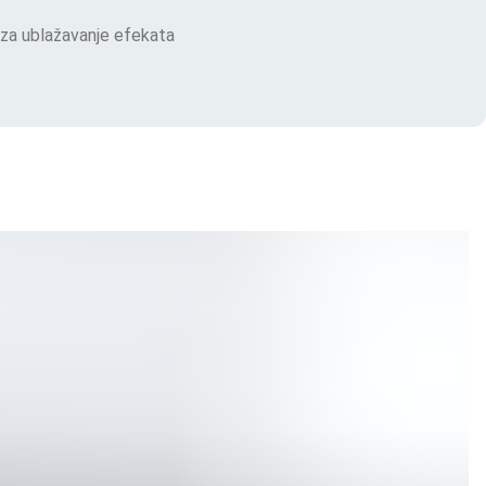
a za ublažavanje efekata