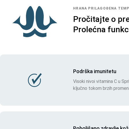
HRANA PRILAGOĐENA TEMP
Pročitajte o pr
Prolećna funkc
Podrška imunitetu
Visoki nivoi vitamina C u Spr
ključno tokom brzih promen
Poboljšano zdravlje kož