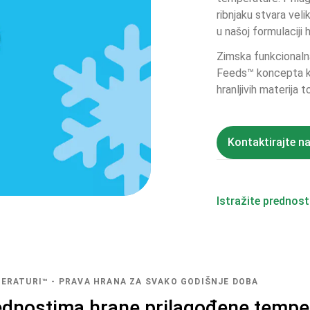
ribnjaku stvara velik
u našoj formulaciji
Zimska funkcionaln
Feeds™ koncepta koj
hranljivih materija 
Kontaktirajte n
Istražite prednost
ERATURI™ - PRAVA HRANA ZA SVAKO GODIŠNJE DOBA
rednostima hrane prilagođene temp