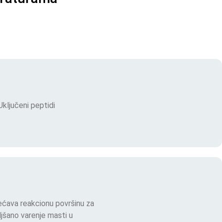
Uključeni peptidi
većava reakcionu površinu za
ljšano varenje masti u