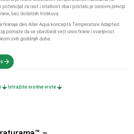
i potencijal za rast i vitalnost riba i postalo je osnovni princip 
 hrane, bez dodatnih troškova.
a hranaje deo Aller Aqua koncepta Temperature Adapted 
i pomaže da se obezbedi veći unos hrane i svarljivost 
tokom svih godišnjih doba.
as
i
Istražite srodne vrste
eraturama™ –