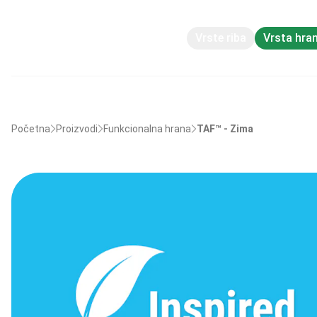
Vrste riba
Vrsta hra
Početna
Proizvodi
Funkcionalna hrana
TAF™ - Zima