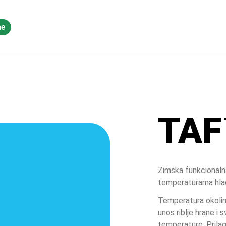
ne
Deljenje znanja
TAF
Zimska funkcionalna
temperaturama hla
Temperatura okoline
unos riblje hrane i s
temperature. Prila