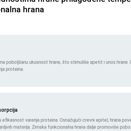
nalna hrana
a poboljšanu ukusnost hrane, što stimuliše apetit i unos hrane. 
ja proteina.
sorpcija
u efikasnost varenja proteina. Osnažujući crevni epitel, hrana po
ranljivih materija. Zimska funkcionalna hrana dalje promoviše pobo