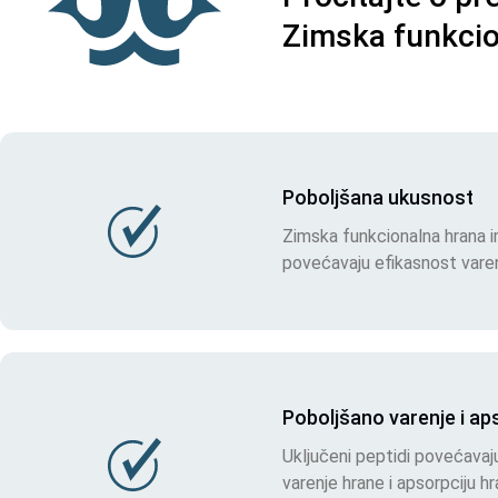
Zimska funkcio
Poboljšana ukusnost
Zimska funkcionalna hrana im
povećavaju efikasnost varen
Poboljšano varenje i ap
Uključeni peptidi povećavaj
varenje hrane i apsorpciju h