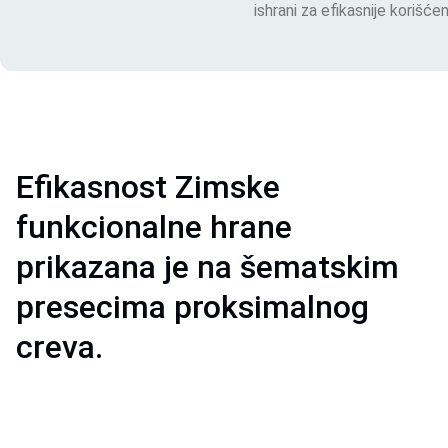
ishrani za efikasnije korišće
Efikasnost Zimske
funkcionalne hrane
prikazana je na šematskim
presecima proksimalnog
creva.