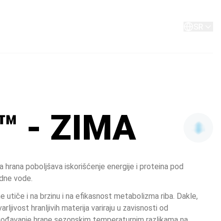
O nama
Kontakt
SR
™ - ZIMA
 hrana poboljšava iskorišćenje energije i proteina pod 
dne vode.
 utiče i na brzinu i na efikasnost metabolizma riba. Dakle, 
varljivost hranljivih materija variraju u zavisnosti od 
gođavanje hrane sezonskim temperaturnim razlikama na 