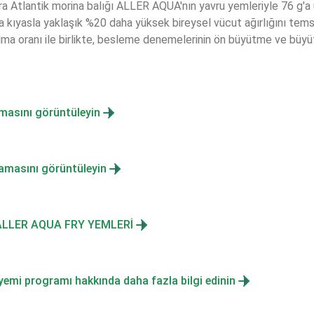
a Atlantik morina balığı ALLER AQUA'nın yavru yemleriyle 76 g'a u
ra kıyasla yaklaşık %20 daha yüksek bireysel vücut ağırlığını tems
alma oranı ile birlikte, besleme denemelerinin ön büyütme ve büy
masını görüntüleyin
amasını görüntüleyin
- ALLER AQUA FRY YEMLERİ
mi programı hakkında daha fazla bilgi edinin