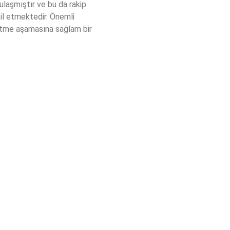
laşmıştır ve bu da rakip 
il etmektedir. Önemli 
ütme aşamasına sağlam bir 