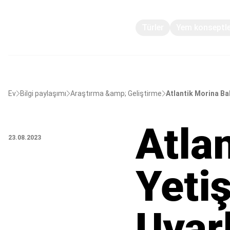
Türler
Yem konseptle
Ev
Bilgi paylaşımı
Araştırma &amp; Geliştirme
Atlantik Morina Ba
Atla
23.08.2023
Yetiş
Uyar