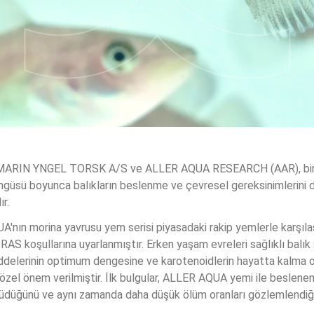
RIN YNGEL TORSK A/S ve ALLER AQUA RESEARCH (AAR), birbirl
üsü boyunca balıkların beslenme ve çevresel gereksinimlerini dah
ır.
A'nın morina yavrusu yem serisi piyasadaki rakip yemlerle karşıla
li RAS koşullarına uyarlanmıştır. Erken yaşam evreleri sağlıklı balık s
delerinin optimum dengesine ve karotenoidlerin hayatta kalma or
 özel önem verilmiştir. İlk bulgular, ALLER AQUA yemi ile beslenen
yüdüğünü ve aynı zamanda daha düşük ölüm oranları gözlemlendiğin