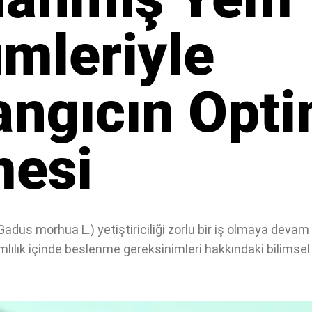
mleriyle
angıcın Opt
mesi
(Gadus morhua L.) yetiştiriciliği zorlu bir iş olmaya deva
ımlılık içinde beslenme gereksinimleri hakkındaki bilimsel b