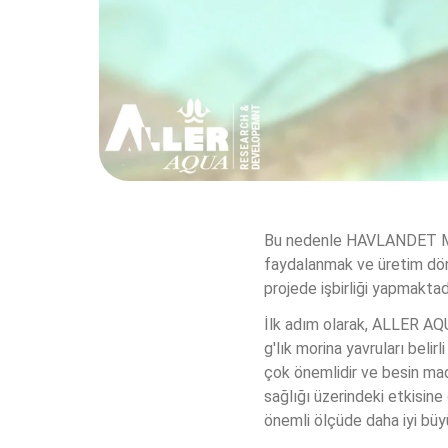
Bu nedenle HAVLANDET MA
faydalanmak ve üretim döng
projede işbirliği yapmaktad
İlk adım olarak, ALLER AQU
g'lık morina yavruları belir
çok önemlidir ve besin mad
sağlığı üzerindeki etkisine
önemli ölçüde daha iyi bü