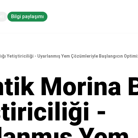
ri
Bilgi paylaşımı
lığı Yetiştiriciliği - Uyarlanmış Yem Çözümleriyle Başlangıcın Optim
ntik Morina B
tiriciliği -
lanmış Yem