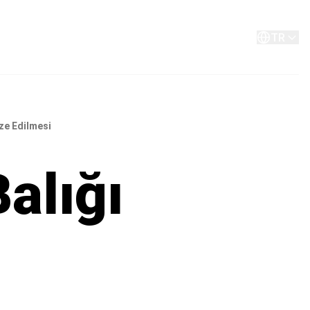
Hakkında
İletişim
TR
ize Edilmesi
alığı