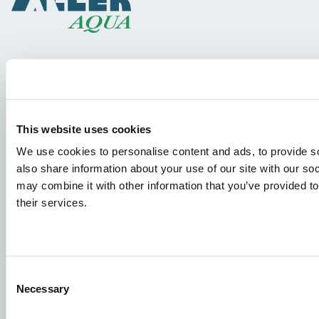
Türler
Yem konseptleri
Bilgi paylaşımı
This website uses cookies
We use cookies to personalise content and ads, to provide so
also share information about your use of our site with our so
İş başvuruları
may combine it with other information that you’ve provided to
their services.
Başvurunuzun doğru yere ulaştığından emin olmak için
lütfen hangi işle ilgilendiğinizi açıkça belirtin. Okumak için
sabırsızlanıyoruz!
Consent
İş ilanlarımızı ziyaret edin
Necessary
Selection