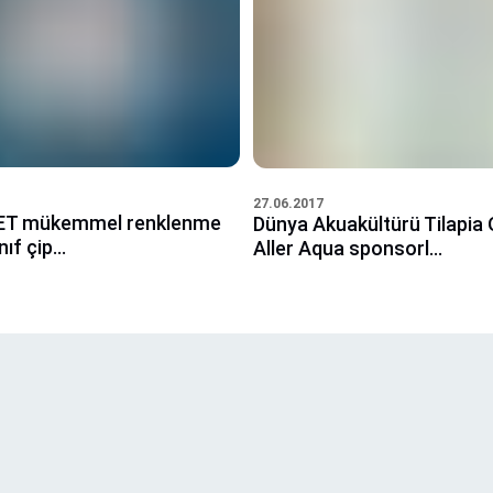
27.06.2017
T mükemmel renklenme
Dünya Akuakültürü Tilapia
nıf çip...
Aller Aqua sponsorl...