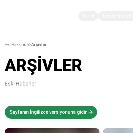
Türler
Yem konseptle
Ev
Hakkında
Arşivler
ARŞIVLER
Eski Haberler
Sayfanın İngilizce versiyonuna gidin