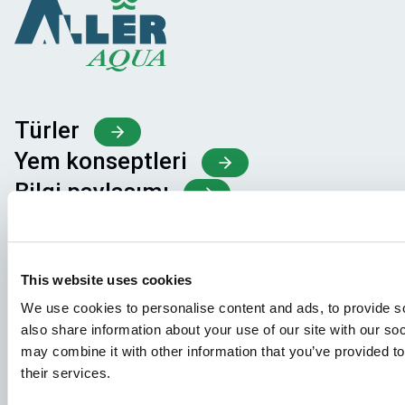
Türler
Yem konseptleri
Bilgi paylaşımı
İş başvuruları
This website uses cookies
Başvurunuzun doğru yere ulaştığından emin olmak için
We use cookies to personalise content and ads, to provide so
lütfen hangi işle ilgilendiğinizi açıkça belirtin. Okumak için
also share information about your use of our site with our so
sabırsızlanıyoruz!
may combine it with other information that you’ve provided to
their services.
İş ilanlarımızı ziyaret edin