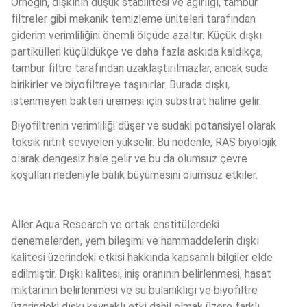
Örneğin, dışkının düşük stabilitesi ve ağırlığı, tambur 
filtreler gibi mekanik temizleme üniteleri tarafından 
giderim verimliliğini önemli ölçüde azaltır. Küçük dışkı 
partikülleri küçüldükçe ve daha fazla askıda kaldıkça, 
tambur filtre tarafından uzaklaştırılmazlar, ancak suda 
birikirler ve biyofiltreye taşınırlar. Burada dışkı, 
istenmeyen bakteri üremesi için substrat haline gelir. 
Biyofiltrenin verimliliği düşer ve sudaki potansiyel olarak 
toksik nitrit seviyeleri yükselir. Bu nedenle, RAS biyolojik 
olarak dengesiz hale gelir ve bu da olumsuz çevre 
koşulları nedeniyle balık büyümesini olumsuz etkiler.
Aller Aqua Research ve ortak enstitülerdeki 
denemelerden, yem bileşimi ve hammaddelerin dışkı 
kalitesi üzerindeki etkisi hakkında kapsamlı bilgiler elde 
edilmiştir. Dışkı kalitesi, iniş oranının belirlenmesi, hasat 
miktarının belirlenmesi ve su bulanıklığı ve biyofiltre 
üzerindeki dışkı kaynaklı etki dahil olmak üzere farklı 