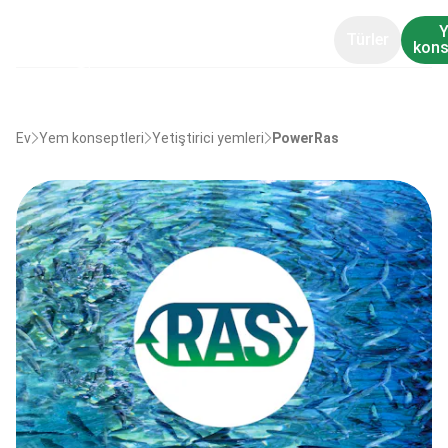
Türler
kons
Ev
Yem konseptleri
Yetiştirici yemleri
PowerRas