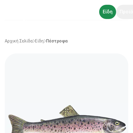
Είδη
Προϊό
Αρχική Σελίδα
Είδη
Πέστροφα