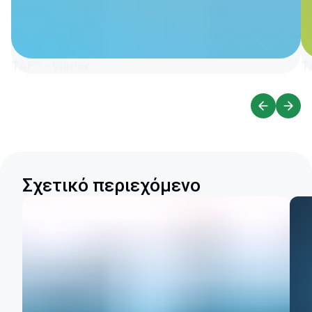
TAF™ - Winter
T
Σχετικό περιεχόμενο