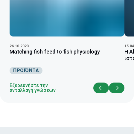
26.10.2023
15.04
Matching fish feed to fish physiology
Η A
ιστο
ΠΡΟΪΌΝΤΑ
Εξερευνήστε την
ανταλλαγή γνώσεων