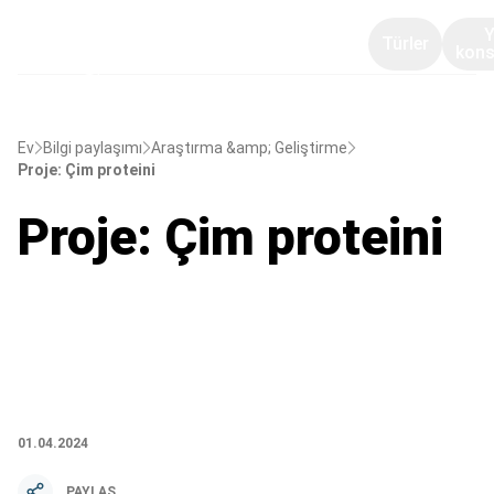
Türler
kons
Ev
Bilgi paylaşımı
Araştırma &amp; Geliştirme
Proje: Çim proteini
Proje: Çim proteini
01.04.2024
PAYLAŞ