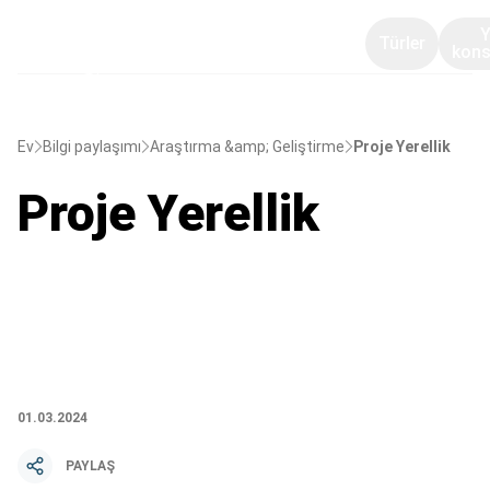
Türler
kons
Ev
Bilgi paylaşımı
Araştırma &amp; Geliştirme
Proje Yerellik
Proje Yerellik
01.03.2024
PAYLAŞ