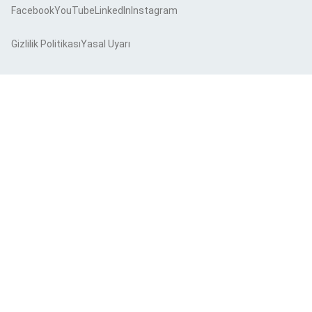
Facebook
YouTube
LinkedIn
Instagram
Gizlilik Politikası
Yasal Uyarı