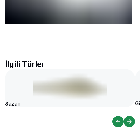
İlgili Türler
G
Sazan