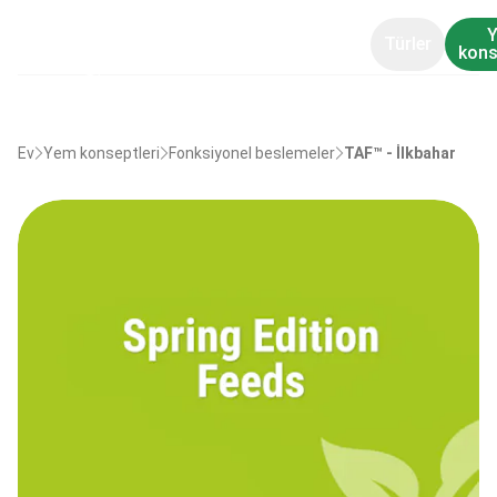
Türler
kons
Ev
Yem konseptleri
Fonksiyonel beslemeler
TAF™ - İlkbahar