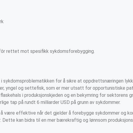
rk
fôr rettet mot spesifikk sykdomsforebygging.
k i sykdomsproblematikken for å sikre at oppdrettsnæringen lykk
rver, yngel og settefisk, som er mer utsatt for opportunistiske 
 flaskehals i produksjonskjeden og en bekymring for sektorens gr
rlige tap på rundt 6 milliarder USD på grunn av sykdommer.
g å være effektive når det gjelder å forebygge sykdommer og ko
tur. Dette kan bidra til en mer bærekraftig og lønnsom produksjon