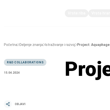
Vrste riba
Vrsta hra
Početna
Deljenje znanja
Istraživanje i razvoj
Project: Aquaphage
Proj
R&D COLLABORATIONS
15.04.2024
OBJAVI