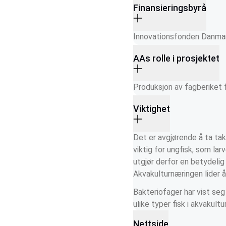
Finansieringsbyrå
Innovationsfonden Danma
AAs rolle i prosjektet
Produksjon av fagberiket 
Viktighet
Det er avgjørende å ta ta
viktig for ungfisk, som la
utgjør derfor en betydelig
Akvakulturnæringen lider å
Bakteriofager har vist se
ulike typer fisk i akvakul
Nettside