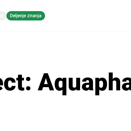
ne
Deljenje znanja
ect: Aquaph