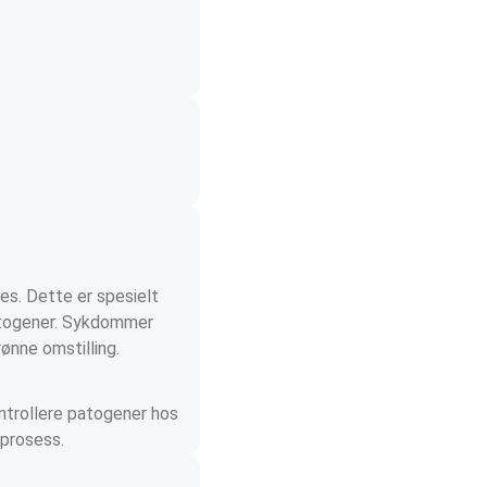
es. Dette er spesielt 
patogener. Sykdommer 
ønne omstilling. 
ntrollere patogener hos 
sprosess.